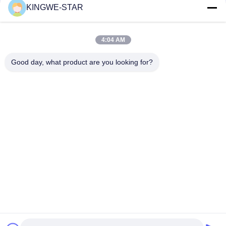
KINGWE-STAR
ติดต่อเร็ว
4:04 AM
ที่อยู่
Good day, what product are you looking for?
ชั้น 4 อาคาร 4 โซนอุตสาหกรรมซินตัง, Baishixia, ถนนฟูยอง,
เขตบาวอาน, เชียงใหม่, กวางดง, จีน
โทรศัพท์
86-137-9834-3469
อีเมล
Luna@kingwe-star.com
นโยบายความเป็นส่วนตัว
|
แผนผังเว็บไซต์
| จีน ดี คุณภาพ กล่อง
แสงคริสตัล ผู้จัดจําหน่าย.ลิขสิทธิ์ 2024-2026 SHENZHEN
KINGWE-STAR OPTO-ELECTRONICS TECHNOLOGY CO, LTD.