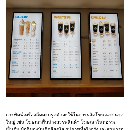
การพิมพ์เครื่องฉีดมะกรูดมักจะใช้ในการผลิตโฆษณาขนาด
ใหญ่ เช่น โฆษณาพื้นห้างสรรพสินค้า โฆษณาในหอรวม
เป็นต้น ข้อดีของมันคือสีสดใส รูปภาพที่จริงจริงและสามารถ