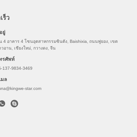
เร็ว
อยู่
ั้น 4 อาคาร 4 โซนอุตสาหกรรมซินตัง, Baishixia, ถนนฟูยอง, เขต
วอาน, เชียงใหม่, กวางดง, จีน
ทรศัพท์
6-137-9834-3469
ีเมล
una@kingwe-star.com