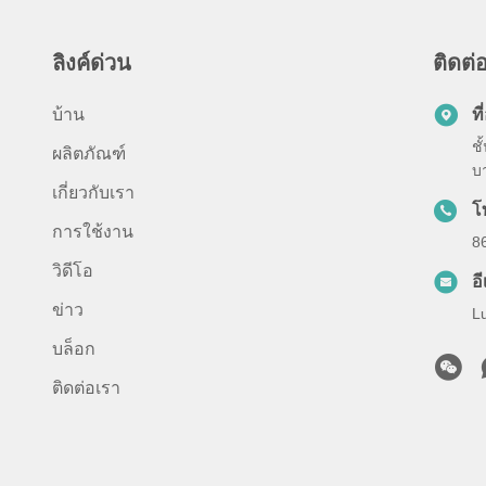
ลิงค์ด่วน
ติดต่อ
บ้าน
ที่
ช
ผลิตภัณฑ์
บา
เกี่ยวกับเรา
โ
การใช้งาน
8
วิดีโอ
อ
ข่าว
L
บล็อก
ติดต่อเรา